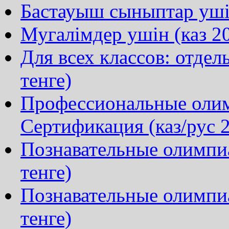
Бастауыш сыныптар ушін
Мугалімдер ушін (каз 20
Для всех классов: отдел
тенге)
Профессиональные олим
Сертификация (каз/рус 2
Познавательные олимпиа
тенге)
Познавательные олимпи
тенге)