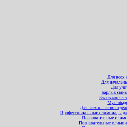
Для всех 
Для начальны
Для учит
Барлык сынып
Бастауыш сыны
Мугалімде
Для всех классов: отдел
Профессиональные олимпиады для 
Познавательные олимпи
Познавательные олимпиа