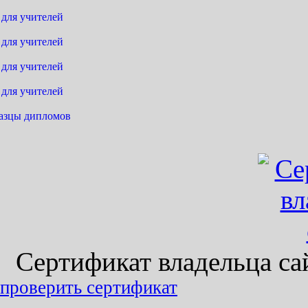
 для учителей
 для учителей
 для учителей
 для учителей
азцы дипломов
Сертификат владельца сайт
проверить сертификат