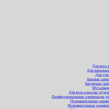
Для всех 
Для начальны
Для учит
Барлык сынып
Бастауыш сыны
Мугалімде
Для всех классов: отдел
Профессиональные олимпиады для 
Познавательные олимпи
Познавательные олимпиа