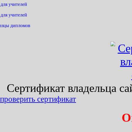
 для учителей
 для учителей
азцы дипломов
Сертификат владельца сайт
проверить сертификат
О