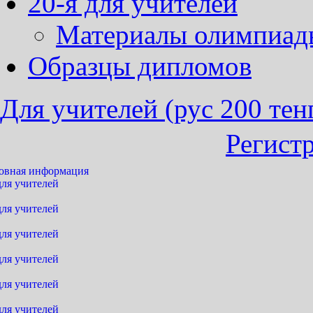
20-я для учителей
Материалы олимпиад
Образцы дипломов
Для учителей (рус 200 тен
Регист
овная информация
для учителей
для учителей
для учителей
для учителей
для учителей
для учителей