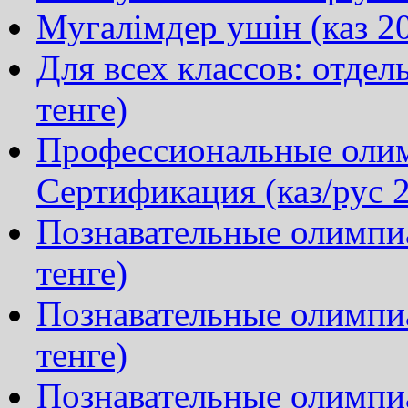
Мугалімдер ушін (каз 20
Для всех классов: отдел
тенге)
Профессиональные олим
Сертификация (каз/рус 2
Познавательные олимпиа
тенге)
Познавательные олимпи
тенге)
Познавательные олимпиа