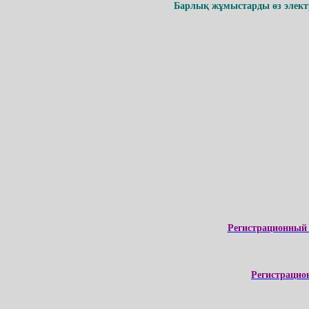
Барлық жұмыстарды өз электр
Регистрационный 
Регистрацио