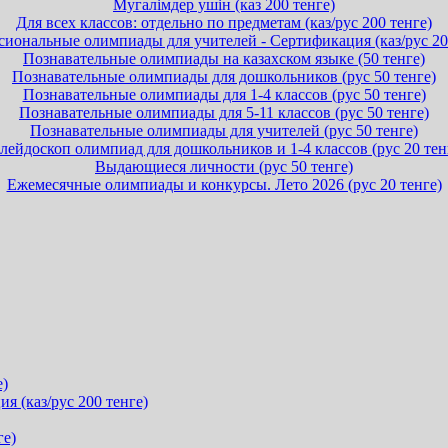
Мугалімдер ушін (каз 200 тенге)
Для всех классов: отдельно по предметам (каз/рус 200 тенге)
иональные олимпиады для учителей - Сертификация (каз/рус 20
Познавательные олимпиады на казахском языке (50 тенге)
Познавательные олимпиады для дошкольников (рус 50 тенге)
Познавательные олимпиады для 1-4 классов (рус 50 тенге)
Познавательные олимпиады для 5-11 классов (рус 50 тенге)
Познавательные олимпиады для учителей (рус 50 тенге)
лейдоскоп олимпиад для дошкольников и 1-4 классов (рус 20 тен
Выдающиеся личности (рус 50 тенге)
Ежемесячные олимпиады и конкурсы. Лето 2026 (рус 20 тенге)
е)
 (каз/рус 200 тенге)
ге)