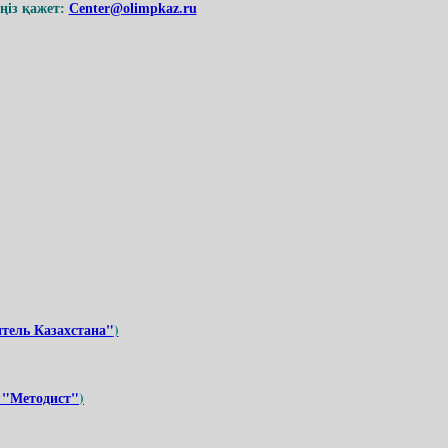
із қажет:
Center@olimpkaz.ru
тель Казахстана"
)
 "Методист
"
)