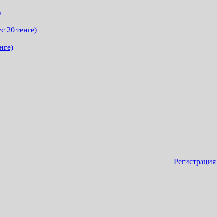
)
с 20 тенге)
нге)
Регистрация