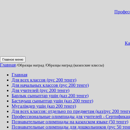
Професс
Ка
Главное меню
Главная
/Образцы наград
/Образцы наград (казахские классы)
Главная
Для всех классов (рус 200 тенге)
Для начальных классов (рус 200 тенге)
Для учителей (рус 200 тенге)
Барлык сыныптар ушін (каз 200 тенге)
Бастауыш сыныптар ушін (каз 200 тенге)
Мугалімдер ушін (каз 200 тенге)
Для всех классов: отдельно по предметам (каз/рус 200 тенг
Профессиональные олимпиады для учителей - Сертификация
Познавательные олимпиады на казахском языке (50 тенге)
Познавательные олимпиады для дошкольников (рус 50 тен