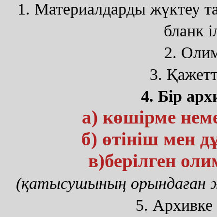
1. Материалдарды жүктеу т
бланк і
2. Олим
3. Қажетт
4. Бір ар
а) көшірме нем
б) өтініш мен 
в)берілген ол
(қатысушының орындаған 
5. Архивке 