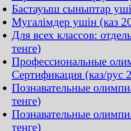
Бастауыш сыныптар ушін
Мугалімдер ушін (каз 20
Для всех классов: отдел
тенге)
Профессиональные олим
Сертификация (каз/рус 2
Познавательные олимпиа
тенге)
Познавательные олимпи
тенге)