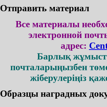
Отправить материал
Все материалы необх
электронной поч
адрес:
Cen
Барлық жұмыст
почталарыңызбен төм
жіберулеріңіз қаж
Образцы наградных док