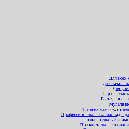
Для всех 
Для начальны
Для учит
Барлык сынып
Бастауыш сыны
Мугалімде
Для всех классов: отдел
Профессиональные олимпиады для 
Познавательные олимпи
Познавательные олимпиа