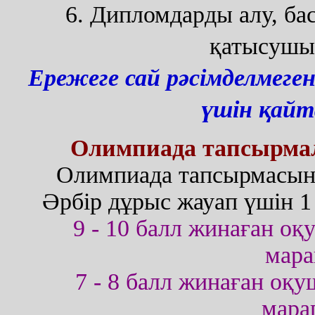
6. Дипломдарды алу, б
қатысушыл
Ережеге сай рәсімделмеге
үшін қайт
Олимпиада тапсырмал
Олимпиада тапсырмасыны
Әрбір дұрыс жауап үшін 1 
9 - 10 балл жинаған о
мара
7 - 8 балл жинаған оқ
мара