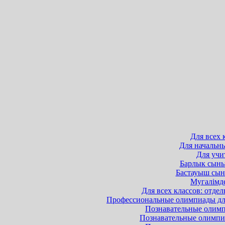
Для всех 
Для начальны
Для учит
Барлык сынып
Бастауыш сыны
Мугалімде
Для всех классов: отдел
Профессиональные олимпиады для 
Познавательные олимпи
Познавательные олимпиа