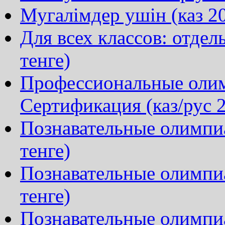
Мугалімдер ушін (каз 20
Для всех классов: отдел
тенге)
Профессиональные олим
Сертификация (каз/рус 2
Познавательные олимпиа
тенге)
Познавательные олимпи
тенге)
Познавательные олимпиа