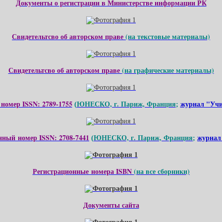
Документы о регистрации в Министерстве информации РК
Свидетельтсво об авторском праве
(на текстовые материалы)
Свидетельтсво об авторском праве
(на графические материалы)
номер ISSN: 2789-1755
ЮНЕСКО, г. Париж, Франция
журнал "Учи
(
;
нный номер ISSN: 2708-7441
ЮНЕСКО, г. Париж, Франция
журнал
(
;
Регистрационные номера ISBN
(на все сборники)
Документы сайта