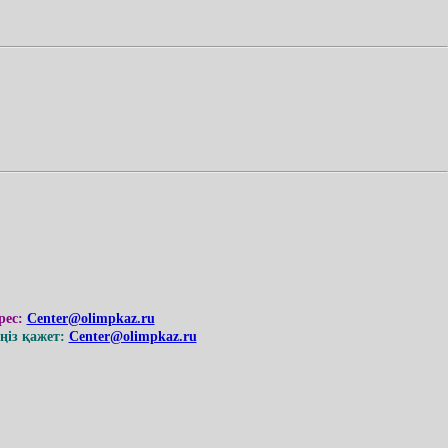
рес:
Center@olimpkaz.ru
із қажет:
Center@olimpkaz.ru