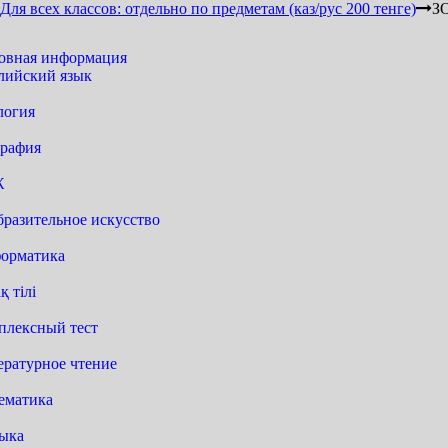
Для всех классов: отдельно по предметам (каз/рус 200 тенге)
З
овная информация
лийский язык
логия
графия
Ж
бразительное искусство
орматика
қ тілі
плексный тест
ературное чтение
ематика
ыка