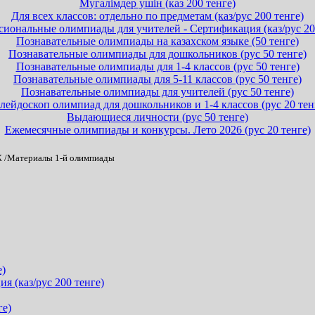
Мугалімдер ушін (каз 200 тенге)
Для всех классов: отдельно по предметам (каз/рус 200 тенге)
иональные олимпиады для учителей - Сертификация (каз/рус 20
Познавательные олимпиады на казахском языке (50 тенге)
Познавательные олимпиады для дошкольников (рус 50 тенге)
Познавательные олимпиады для 1-4 классов (рус 50 тенге)
Познавательные олимпиады для 5-11 классов (рус 50 тенге)
Познавательные олимпиады для учителей (рус 50 тенге)
лейдоскоп олимпиад для дошкольников и 1-4 классов (рус 20 тен
Выдающиеся личности (рус 50 тенге)
Ежемесячные олимпиады и конкурсы. Лето 2026 (рус 20 тенге)
Ж
/Материалы 1-й олимпиады
е)
 (каз/рус 200 тенге)
ге)