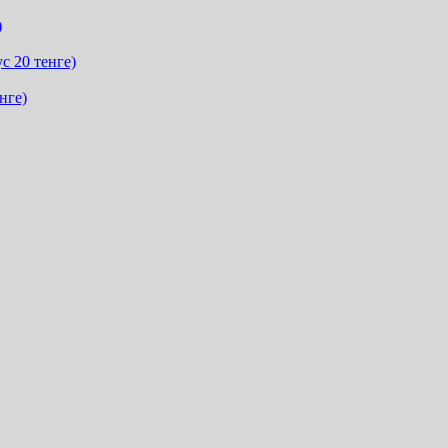
)
с 20 тенге)
нге)