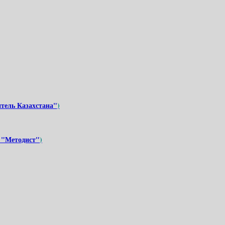
тель Казахстана"
)
 "Методист
"
)