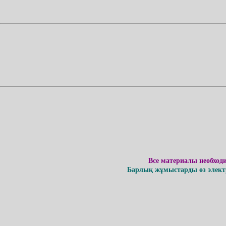
Все материалы необход
Барлық жұмыстарды өз электр