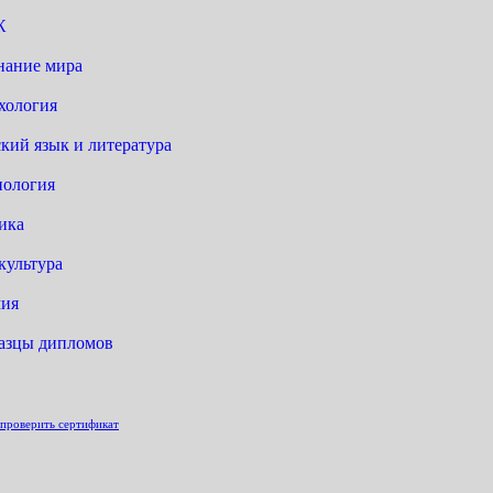
Ж
нание мира
хология
кий язык и литература
нология
ика
культура
ия
азцы дипломов
проверить сертификат