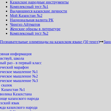
Казахские народные инструменты
Комплексный тест №1
Выдающиеся казахские личности
Мой Казахстан №2
Национальная валюта РК
Чингиз Айтматов
Женские образы в литературе
Комплексный тест №2
Познавательные олимпиады на казахском языке (50 тенге)
Зан
овная информация
вствуй, школа
ый раз - в первый класс
ический марафон
ическое мышление №1
ическое мышление №2
ическое мышление №3
 сказок
 Казахстан №1
волика Казахстана
ище казахского народа
ахский язык
жда казахского народа