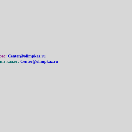
рес:
Center@olimpkaz.ru
із қажет:
Center@olimpkaz.ru