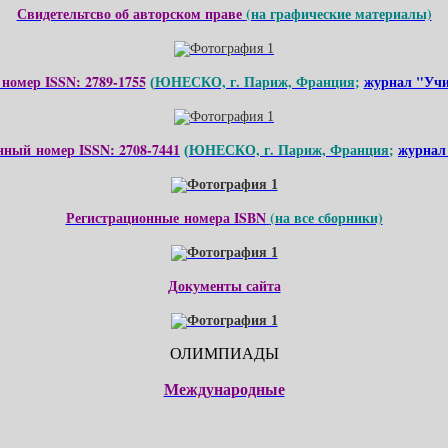
Свидетельтсво об авторском праве
(на графические материалы)
номер ISSN: 2789-1755
ЮНЕСКО, г. Париж, Франция
журнал "Учи
(
;
нный номер ISSN: 2708-7441
ЮНЕСКО, г. Париж, Франция
журнал
(
;
Регистрационные номера ISBN
(на все сборники)
Документы сайта
ОЛИМПИАДЫ
Международные