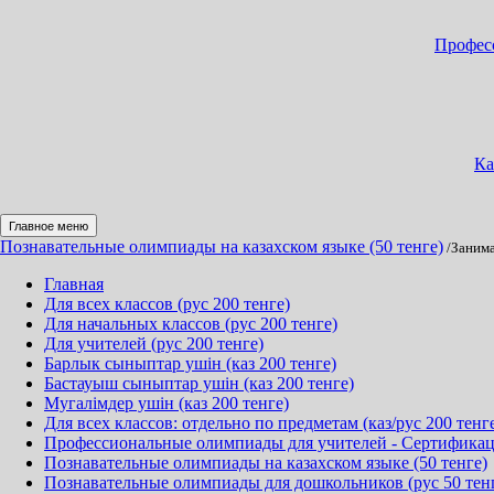
Професс
Ка
Главное меню
Познавательные олимпиады на казахском языке (50 тенге)
/Занима
Главная
Для всех классов (рус 200 тенге)
Для начальных классов (рус 200 тенге)
Для учителей (рус 200 тенге)
Барлык сыныптар ушін (каз 200 тенге)
Бастауыш сыныптар ушін (каз 200 тенге)
Мугалімдер ушін (каз 200 тенге)
Для всех классов: отдельно по предметам (каз/рус 200 тенг
Профессиональные олимпиады для учителей - Сертификация
Познавательные олимпиады на казахском языке (50 тенге)
Познавательные олимпиады для дошкольников (рус 50 тен