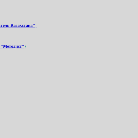
тель Казахстана"
)
 "Методист
"
)