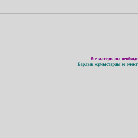
Все материалы необход
Барлық жұмыстарды өз электр