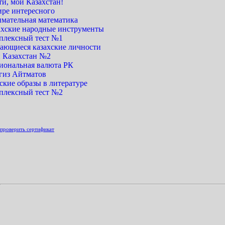
и, мой Казахстан!
ире интересного
имательная математика
ахские народные инструменты
плексный тест №1
ающиеся казахские личности
 Казахстан №2
иональная валюта РК
гиз Айтматов
ские образы в литературе
плексный тест №2
проверить сертификат