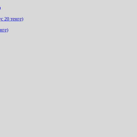
)
с 20 тенге)
нге)