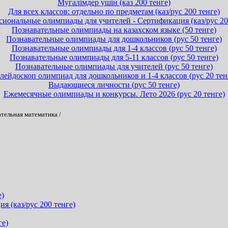
Мугалімдер ушін (каз 200 тенге)
Для всех классов: отдельно по предметам (каз/рус 200 тенге)
иональные олимпиады для учителей - Сертификация (каз/рус 20
Познавательные олимпиады на казахском языке (50 тенге)
Познавательные олимпиады для дошкольников (рус 50 тенге)
Познавательные олимпиады для 1-4 классов (рус 50 тенге)
Познавательные олимпиады для 5-11 классов (рус 50 тенге)
Познавательные олимпиады для учителей (рус 50 тенге)
лейдоскоп олимпиад для дошкольников и 1-4 классов (рус 20 тен
Выдающиеся личности (рус 50 тенге)
Ежемесячные олимпиады и конкурсы. Лето 2026 (рус 20 тенге)
тельная математика
/
е)
 (каз/рус 200 тенге)
ге)