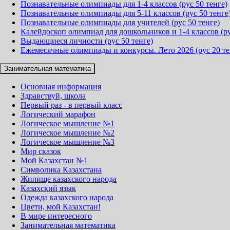
Познавательные олимпиады для 1-4 классов (рус 50 тенге)
Познавательные олимпиады для 5-11 классов (рус 50 тенге
Познавательные олимпиады для учителей (рус 50 тенге)
Калейдоскоп олимпиад для дошкольников и 1-4 классов (ру
Выдающиеся личности (рус 50 тенге)
Ежемесячные олимпиады и конкурсы. Лето 2026 (рус 20 те
Занимательная математика
Основная информация
Здравствуй, школа
Первый раз - в первый класс
Логический марафон
Логическое мышление №1
Логическое мышление №2
Логическое мышление №3
Мир сказок
Мой Казахстан №1
Символика Казахстана
Жилище казахского народа
Казахский язык
Одежда казахского народа
Цвети, мой Казахстан!
В мире интересного
Занимательная математика