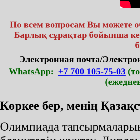
По всем вопросам Вы можете 
Барлық сұрақтар бойынша кел
б
Электронная почта/Электр
WhatsApp:
+7 700 105-75-03
(то
(ежедне
Көркее бер, менің Қазақ
Олимпиада тапсырмаларын,