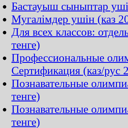
Бастауыш сыныптар ушін
Мугалімдер ушін (каз 20
Для всех классов: отдел
тенге)
Профессиональные олим
Сертификация (каз/рус 2
Познавательные олимпиа
тенге)
Познавательные олимпи
тенге)