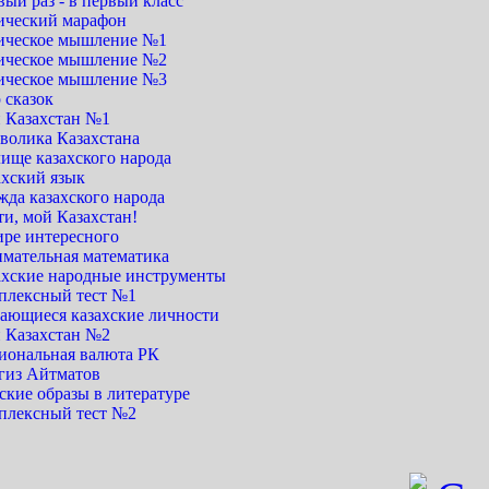
ый раз - в первый класс
ический марафон
ическое мышление №1
ическое мышление №2
ическое мышление №3
 сказок
 Казахстан №1
волика Казахстана
ище казахского народа
ахский язык
жда казахского народа
и, мой Казахстан!
ире интересного
имательная математика
ахские народные инструменты
плексный тест №1
ающиеся казахские личности
 Казахстан №2
иональная валюта РК
гиз Айтматов
ские образы в литературе
плексный тест №2