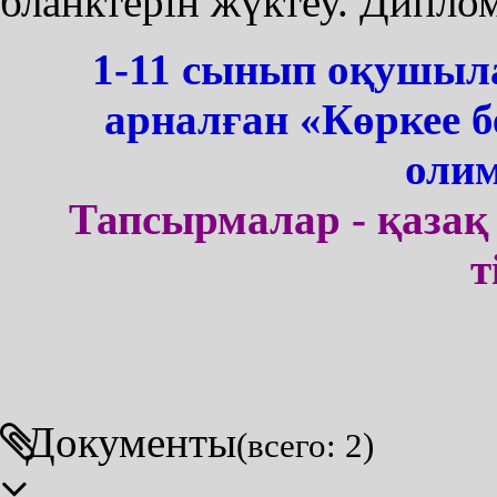
бланктерін жүктеу. Диплом
1-11 сынып оқушыл
арналған «Көркее б
олим
Тапсырмалар - қазақ 
т
Документы
(всего: 2)