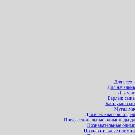
Для всех 
Для начальны
Для учит
Барлык сынып
Бастауыш сыны
Мугалімде
Для всех классов: отдел
Профессиональные олимпиады для 
Познавательные олимпи
Познавательные олимпиа