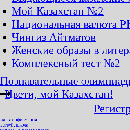
Мой Казахстан №2
Национальная валюта Р
Чингиз Айтматов
Женские образы в литер
Комплексный тест №2
Познавательные олимпиады 
Цвети, мой Казахстан!
Регист
овная информация
вствуй, школа